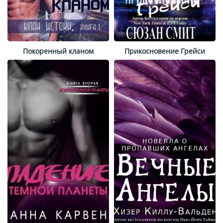
Покоренный кланом
Прикосновение Грейси