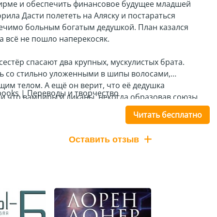
ирме и обеспечить финансовое будущее младшей
орила Дасти полететь на Аляску и постараться
ечимо больным богатым дедушкой. План казался
а всё не пошло наперекосяк.
сестёр спасают два крупных, мускулистых брата.
ь со стильно уложенными в шипы волосами,
им телом. А ещё он верит, что её дедушка
 books | Переводы и творчество
, и что вампиры и ликаны, некогда образовав союзы,
вамп-ликанов, к которым и относится Крэйвен. Он
Читать бесплатно
эт также была вамп-ликаном. Крэйвен, может, и
с запутавшегося героя кажется почти милым. Она в
Оставить отзыв
т основывать свою линию защиты, если он станет
безумие.
а не перестаёт спорить с ним по любому поводу. Она
альна. Возможно, Бэт права, заявляя, что он
льно сводит Крэйвена с ума. Но она в опасности, и
чем, чтобы защитить её.