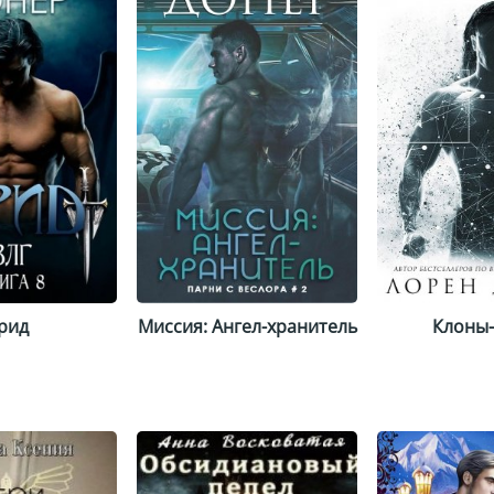
ПРИМЕЧАНИЕ АВТОРА: ВЛГ ра
порожденные ими расы. Обит
эти существа живут и любят 
рид
Миссия: Ангел-хранитель
Клоны-