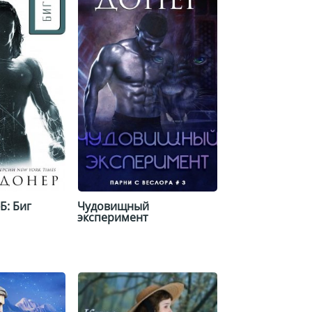
сшифровывается как Вампиры, Ликаны, Гаргульи… и
ая на суровых, неизведанных территориях Аляски,
неистово. Это истории о них.
Б: Биг
Чудовищный
эксперимент