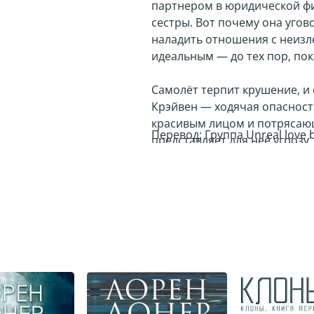
партнером в юридической ф
сестры. Вот почему она угов
наладить отношения с неизл
идеальным — до тех пор, пок
Самолёт терпит крушение, и 
Крэйвен — ходячая опасност
красивым лицом и потрясающ
Перевод: Группа Unreal love
представляет для неё угрозу
породили гибридную расу — 
даже утверждает, что мать Б
похитил Бэт, но его комплек
точности знает, на чём буде
одним из её клиентов — его 
Бэт раздражает Крэйвена. Он
упряма, болтлива и так сексу
сумасшедший — она действите
он не остановится ни перед 