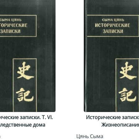
ческие записки. Т. VI.
Исторические записки. 
ледственные дома
Жизнеописани
а
Цянь Сыма