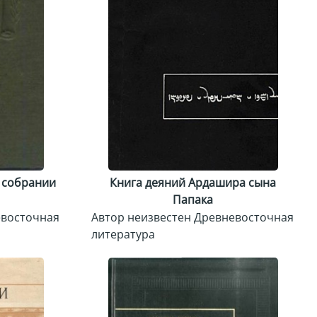
о собрании
Книга деяний Ардашира сына
Папака
евосточная
Автор неизвестен Древневосточная
литература