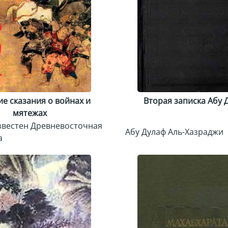
е сказания о войнах и
Вторая записка Абу 
мятежах
звестен Древневосточная
Абу Дулаф Аль-Хазраджи
а