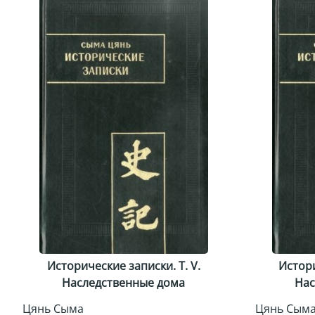
Исторические записки. Т. V.
Истори
Наследственные дома
Нас
Цянь Сыма
Цянь Сым