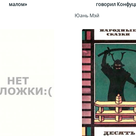
малом»
говорил Конфуц
Юань Мэй