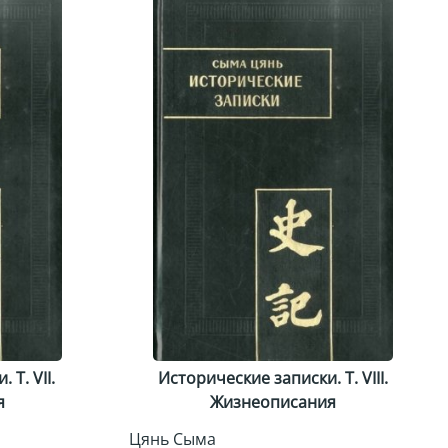
Т. VII.
Исторические записки. Т. VIII.
я
Жизнеописания
Цянь Сыма