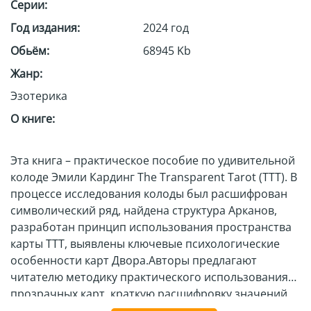
Серии:
Год издания:
2024 год
Обьём:
68945 Kb
Жанр:
Эзотерика
О книге:
Эта книга – практическое пособие по удивительной
колоде Эмили Кардинг The Transparent Tarot (ТТТ). В
процессе исследования колоды был расшифрован
символический ряд, найдена структура Арканов,
разработан принцип использования пространства
карты ТТТ, выявлены ключевые психологические
особенности карт Двора.Авторы предлагают
читателю методику практического использования
прозрачных карт, краткую расшифровку значений
Арканов, трактовку различных сочетаний карт,