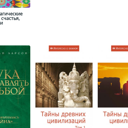
агические
 счастья,
чи